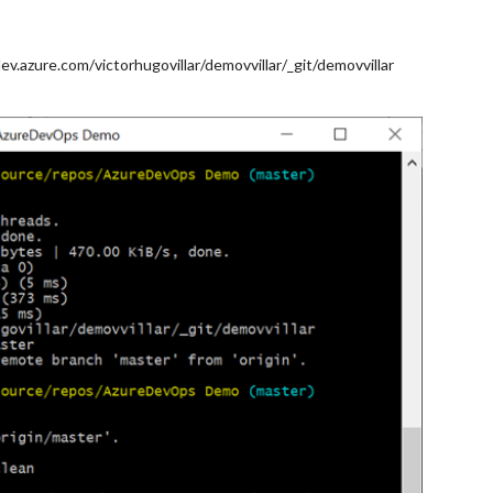
dev.azure.com/victorhugovillar/demovvillar/_git/demovvillar