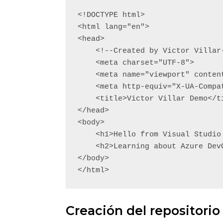
<!DOCTYPE html>

<html lang="en">

<head>

    <!--Created by Victor Villar-->

    <meta charset="UTF-8">

    <meta name="viewport" content="width=device-width, initial-scale=1.0">

    <meta http-equiv="X-UA-Compatible" content="ie=edge">

    <title>Victor Villar Demo</title>

</head>

<body>

    <h1>Hello from Visual Studio Code </h1>

    <h2>Learning about Azure DevOps</h2>

</body>

</html>
Creación del repositori