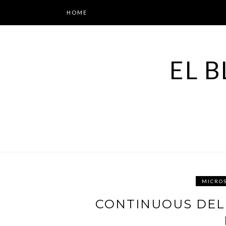
Skip
HOME
to
content
EL B
MICRO
CONTINUOUS DEL